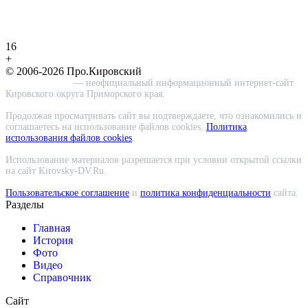
16
+
© 2006-2026 Про.Кировский
Про.Кировский
— неофициальный информационный интернет-сайт
Кировского округа Приморского края.
Продолжая просматривать сайт вы подтверждаете, что ознакомились и
соглашаетесь на использование файлов cookies.
Политика
использования файлов cookies
.
Использование материалов разрешается при условии открытой ссылки
на сайт Kirovsky-DV.Ru.
Пользовательское соглашение
и
политика конфиденциальности
сайта.
Разделы
Главная
История
Фото
Видео
Справочник
Сайт