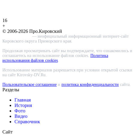
16
+
© 2006-2026 Про.Кировский
Про.Кировский
— неофициальный информационный интернет-сайт
Кировского округа Приморского края.
Продолжая просматривать сайт вы подтверждаете, что ознакомились и
соглашаетесь на использование файлов cookies.
Политика
использования файлов cookies
.
Использование материалов разрешается при условии открытой ссылки
на сайт Kirovsky-DV.Ru.
Пользовательское соглашение
и
политика конфиденциальности
сайта.
Разделы
Главная
История
Фото
Видео
Справочник
Сайт