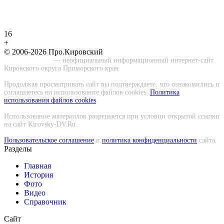
16
+
© 2006-2026 Про.Кировский
Про.Кировский
— неофициальный информационный интернет-сайт
Кировского округа Приморского края.
Продолжая просматривать сайт вы подтверждаете, что ознакомились и
соглашаетесь на использование файлов cookies.
Политика
использования файлов cookies
.
Использование материалов разрешается при условии открытой ссылки
на сайт Kirovsky-DV.Ru.
Пользовательское соглашение
и
политика конфиденциальности
сайта.
Разделы
Главная
История
Фото
Видео
Справочник
Сайт